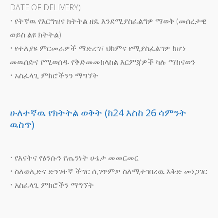
DATE OF DELIVERY)
• የትኛዉ የእርግዝና ክትትል ዘዴ እንደሚያስፈልግዎ ማወቅ (መሰረታዊ
ወይስ ልዩ ክትትል)
• የተለያዩ ምርመራዎች ማድረግ፣ ህክምና የሚያስፈልግዎ ከሆነ
መዉሰድና የሚወሰዱ የቅድመመከላከል እርምጃዎች ካሉ ማከናወን
• አስፈላጊ ምክሮችንን ማግኘት
ሁለተኛዉ የክትትል ወቅት (ከ24 እስከ 26 ሳምንት
ዉስጥ)
• የእናትና የፅንሱን የጤንነት ሁኔታ መመርመር
• ስለወሊድና ድንገተኛ ችግር ሲገጥምዎ ስለሚተገበረዉ እቅድ መነጋገር
• አስፈላጊ ምክሮችን ማግኘት