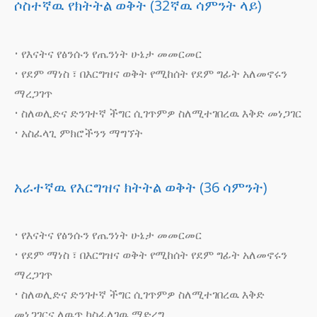
ሶስተኛዉ የክትትል ወቅት (32ኛዉ ሳምንት ላይ)
• የእናትና የፅንሱን የጤንነት ሁኔታ መመርመር
• የደም ማነስ ፣ በእርግዝና ወቅት የሚከሰት የደም ግፊት አለመኖሩን
ማረጋገጥ
• ስለወሊድና ድንገተኛ ችግር ሲገጥምዎ ስለሚተገበረዉ እቅድ መነጋገር
• አስፈላጊ ምክሮችንን ማግኘት
አራተኛዉ የእርግዝና ክትትል ወቅት (36 ሳምንት)
• የእናትና የፅንሱን የጤንነት ሁኔታ መመርመር
• የደም ማነስ ፣ በእርግዝና ወቅት የሚከሰት የደም ግፊት አለመኖሩን
ማረጋገጥ
• ስለወሊድና ድንገተኛ ችግር ሲገጥምዎ ስለሚተገበረዉ እቅድ
መነጋገርና ለዉጥ ካስፈለገዉ ማድረግ