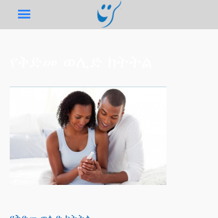
የቅድመ ወሊድ ክትትል
የቅድመ ወሊድ ክትትል