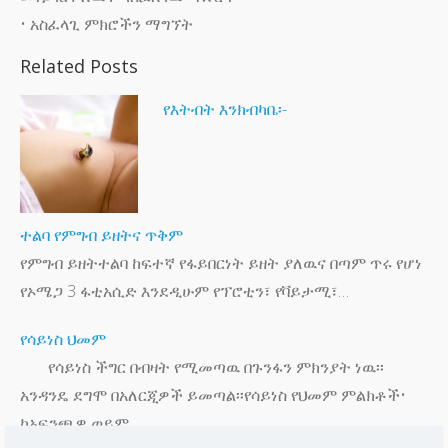
• አስፈላጊ ምክሮችን ማግኘት
Related Posts
የእትብት እንክብካቤ፡-
ተልባ የምግብ ይዘትና ጥቅም
የምግብ ይዘትተልባ ከፍተኛ የፋይበርነት ይዘት ያለዉና በጣም ጥሩ የሆነ
የኦሜጋ 3 ፋቲአሲድ እንደዲሁም የፕሮቲን፣ የቫይታሚ፣…
የሳይነስ ህመም
የሳይነስ ችግር በብዛት የሚመጣዉ በጉንፋን ምክንያት ነዉ፡፡
አንዳንዴ ደግሞ በአለርጂዎች ይመጣል፡፡የሳይነስ የህመም ምልክቶች•
ከአፍንጫዎ ወይም…