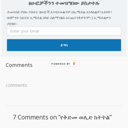
ፅሁፎቻችንን ተመዝግበው ይከታተሉ
መንጋጋ ቆልፍ/Tetanus
ተመሳሳይ የሃሎ ዶክተር ፅሁፎች እንዳያመልጥዎ በኢሜይል እንላክልዎ! አይዞት፣
ቴታነስ ከፍ ያለ የጤና ችግር ሊያመጣ የሚችል በባክቴሪያ ምክንያት
በሳምንት ከአንድ ኢሜይል በላይ ስለማንልክ አናጨናንቅዎትም:-) ኢሜይልዎን
የሚመጣ፣ በተለምዶ መንጋጋ ቆልፍ የሚባል የህመም…
ያስገቡ:-
ዚካ ቫይረስ
ዚካ ቫይረስ በወባ ትንኝ የሚተላለፍ የቫይረስ አይነት ነዉ፡፡ ብዙዎቹ
ይግባ
በቫይረሱ የተጠቁ ሰዎች ምንም የህመሙ ምልክት…
Comments
POWERED BY
comments
7 Comments on “
የቅድመ ወሊድ ክትትል
”