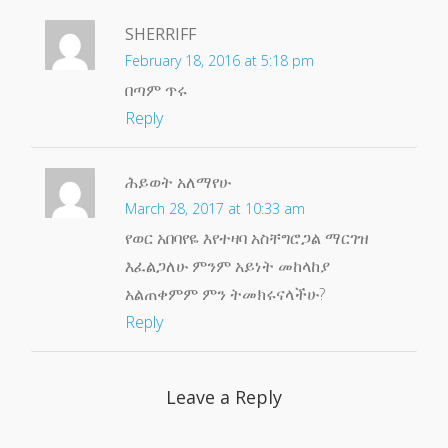
SHERRIFF
February 18, 2016 at 5:18 pm
በጣም ጥሩ
Reply
ሕይወት አለማየሁ
March 28, 2017 at 10:33 am
የወር አበባየዬ እየተዛባ አስቸግሮጋል ማርገዝ
እፈልጋለሁ ምንም አይነት መከላከያ
አልጠቀምም ምን ትመክሩናላችሁ?
Reply
Leave a Reply