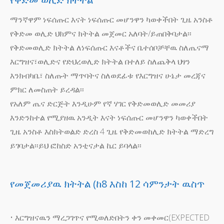
ማንኛዋም ነፍሰጡር እናት ነፍሰጡር መሆንዋን ካወቀችበት ጊዜ አንስቶ
የቅድመ ወሊድ ህክምና ክትትል መጀመር አለባት/ይጠበቅባታል፡፡
የቅድመወሊድ ክትትል ለነፍሰጡር እናቶችና ቤተሰቦቻቸዉ ስለጤናማ
እርግዝና፣ወሊድና የድህረወሊድ ክትትል በተለይ ስለጨቅላ ህፃን
እንክብካቤ፣ ስለጡት ማጥባትና ስለወደፊቱ የእርግዝና ሁኔታ መረጃና
ምክር ለመስጠት ይረዳል፡፡
የአለም ጤና ድርጅት እንዲሁም የኛ ሃገር የቅድመወሊድ መመሪያ
እንድንከተል የሚያዘዉ አንዲት እናት ነፍሰጡር መሆንዋን ካወቀችበት
ጊዜ አንስቶ እስክትወልድ ድረስ 4 ጊዜ የቅድመወከሊድ ክትትል ማድረግ
ይገባታል፡፡ይህ ፎከስድ አንቲናታል ኬር ይባላል፡፡
የመጀመሪያዉ ክትትል (ከ8 እስከ 12 ሳምንታት ዉስጥ
• እርግዝናዉን ማረጋገጥና የሚወለድበትን ቀን መቀመር(EXPECTED